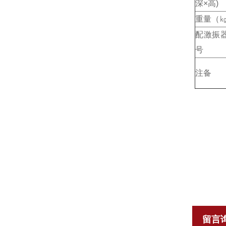
深×高)
重量（
配激振
号
注备
留言