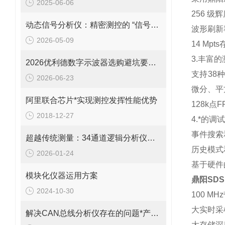
2025-06-06
256 
动态信号分析仪：精密测控的 “信号解码中枢”
波形刷新率
2026-05-09
14 Mp
3.丰富
2026优利德数字示波器选购避坑要点：这些错误别再犯
支持38种
2026-06-23
微分、平
阿里联合芯片*实现测控发挥性能优势
128k
2018-12-27
4.*的调
事件搜索
超越传统测量：34通道逻辑分析仪的五大震撼应用！
历史模式
2026-01-24
基于硬件的
模块化仪器运用方案
鼎阳SDS
2024-10-30
100 M
大实时采样
解决CAN总线分析仪存在的问题*产品性能
大存储深度