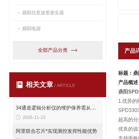
鼎阳任意波形发生器
鼎阳电源
全部产品分类
产品
标题：鼎阳
产品概述
相关文章
/ ARTICLE
鼎阳SPD
1.优异
34通道逻辑分析仪的维护保养需从以下方面入手
SPD3
2025-11-22
超高的分辨
优良的设
阿里联合芯片*实现测控发挥性能优势
支持面板