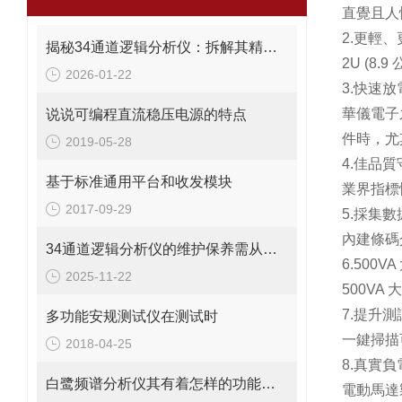
直覺且人
2.更輕
揭秘34通道逻辑分析仪：拆解其精密构造与功能
2U (
2026-01-22
3.快速
華儀電子
说说可编程直流稳压电源的特点
件時，尤
2019-05-28
4.佳品
基于标准通用平台和收发模块
業界指標
2017-09-29
5.採集
內建條碼
34通道逻辑分析仪的维护保养需从以下方面入手
6.500V
2025-11-22
500V
7.提升
多功能安规测试仪在测试时
一鍵掃描
2018-04-25
8.真實
白鹭频谱分析仪其有着怎样的功能呢？
電動馬達