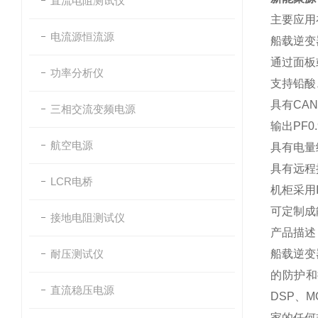
直流电阻测试仪
主要应用
电流源恒流源
船载逆变
通过面板
功率分析仪
支持铅酸
具有CA
三相交流变频电源
输出PF0
航空电源
具有电量
具有远程
LCR电桥
机柜采用
可定制成
接地电阻测试仪
产品描述
耐压测试仪
船载逆变
的防护和
直流稳压电源
DSP、
家的任何