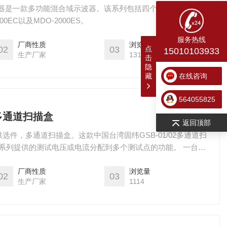
波器是一款多功能混合域示波器。该系列包括四个型号: MDO-
000EC以及MDO-2000ES。
服务热线
厂商性质
浏览量
02
03
点
15010103933
生产厂家
1314
击
隐
藏
在线咨询
564055825
2多通道扫描盒
返回顶部
件，多通道扫描盒。这款中国台湾固纬GSB-01/02多通道扫
/ 9900A系列提供的测试电压或电流分配到多个测试点的功能。 一台扫
人员可以根据选定的扫描仪型号在测试点上进行AC / DC耐
厂商性质
浏览量
02
03
生产厂家
1114