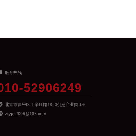
服务热线
010-52906249
北京市昌平区于辛庄路1983创意产业园B座
wjypk2008@163.com