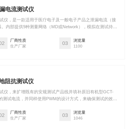
0泄漏电流测试仪
电流测试仪，是一款适用于医疗电子及一般电子产品之泄漏电流（接
内部提供9种测量网络（MD或Network），模拟在测试待测
）泄漏电流时的人体阻抗，以确认待测物之泄漏电流是否符合相
..等）之限定范围。
厂商性质
浏览量
02
03
生产厂家
1100
接地阻抗测试仪
抗测试仪，来扩增既有的安规测试产品线并填补原旧有机型GCT-
0A的测试电流，并同样使用PWM的设计方式，来确保测试的效益
显示幕、100组的设定条件记忆组和可程控的通讯介面，更加提
厂商性质
浏览量
02
03
生产厂家
1046