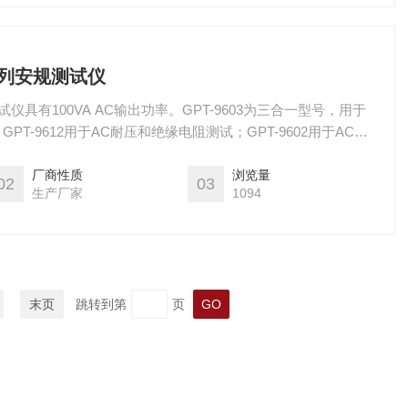
系列安规测试仪
试仪具有100VA AC输出功率。GPT-9603为三合一型号，用于
T-9612用于AC耐压和绝缘电阻测试；GPT-9602用于AC和
AC耐压测试。高效PWM技术是其核心，减少了交流输入电压波动的
稳定的电压。
厂商性质
浏览量
02
03
生产厂家
1094
末页
跳转到第
页