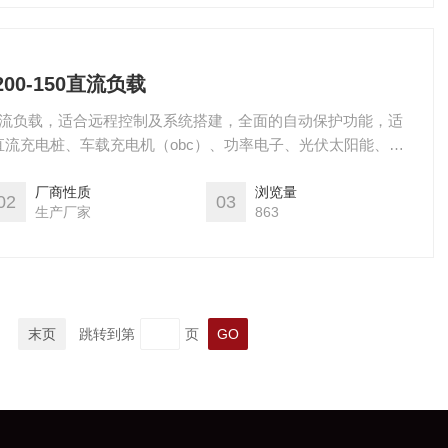
2-1200-150直流负载
-1200-150直流负载，适合远程控制及系统搭建，全面的自动保护功能，适
流充电桩、车载充电机（obc）、功率电子、光伏太阳能、汽
他电力电子产品的测试使用。
厂商性质
浏览量
02
03
生产厂家
863
末页
跳转到第
页