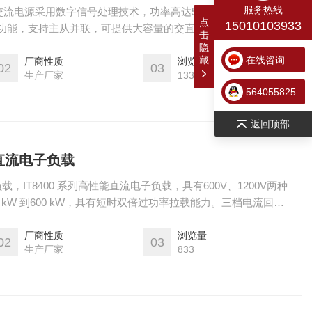
服务热线
程交流电源采用数字信号处理技术，功率高达54kVA，频率高达
点
15010103933
功能，支持主从并联，可提供大容量的交直流输出。IT7600内
击
各种任意波形输出, 同时具有交流测量及分析功能，可广泛应用于
隐
藏
在线咨询
C标准测试的开发和运用等多个领域。
厂商性质
浏览量
02
03
生产厂家
1330
564055825
返回顶部
50直流电子负载
子负载，IT8400 系列高性能直流电子负载，具有600V、1200V两种
kW 到600 kW，具有短时双倍过功率拉载能力。三档电流回读
00 具有更快的环路响应和电流上升、下降速度，多达8种工作模
、OPP测试、自动测试及电池测试功能。
厂商性质
浏览量
02
03
生产厂家
833