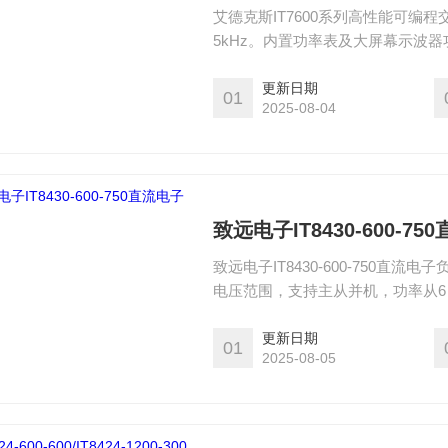
艾德克斯IT7600系列高性能可编
5kHz。内置功率表及大屏幕示波器
建任意波型产生器, 可模拟谐波及
新能源、家电产品、电力电子与IE
更新日期
01
2025-08-04
致远电子IT8430-600-7
致远电子IT8430-600-750直流电
电压范围，支持主从并机，功率从6 
量程，分辨率高达40 μA。IT84
式，另有动态模式、List、OCP
更新日期
01
2025-08-05