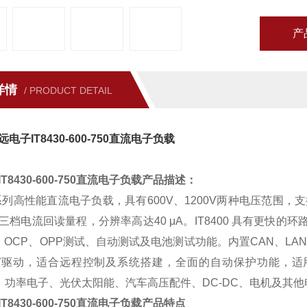
产
详情
/ PRODUCT DETAIL
电子IT8430-600-750直流电子负载
T8430-600-750直流电子负载
产品描述：
系列高性能直流电子负载，具有
600V
、
1200V
两种电压范围，支
三档电流回读量程，分辨率高达
40
μ
A
。
IT8400
具有更快的环
、
OCP
、
OPP
测试、自动测试及电池测试功能。内置
CAN
、
LA
W
驱动，适合远程控制及系统搭建，全面的自动保护功能，适
、功率电子、光伏太阳能、汽车高压配件、
DC-DC
、电机及其他
T8430-600-750直流电子负载
产品特点