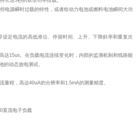
持长达
3
秒的双倍功率拉载。
些电源瞬时过载的特性，或者给动力电池或燃料电池瞬间大功
即设定电流的高低准位、停留时间、上升、下降斜率和重复次
高达
15us
。在负载电流连续变化时，内部的监测机制和线路能
池的动态放电测试。
流量程，高达
40uA
的分辨率和
1.5mA
的测量精度。