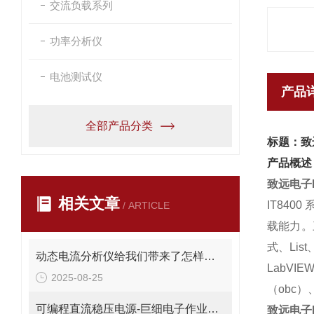
交流负载系列
功率分析仪
电池测试仪
产品
全部产品分类
标题：致远
产品概述
致远电子I
相关文章
IT8400
/ ARTICLE
载能力。
式、
List
动态电流分析仪给我们带来了怎样的特点呢？
LabVIE
2025-08-25
（
obc
）
可编程直流稳压电源-巨细电子作业室是*的仪器
致远电子I