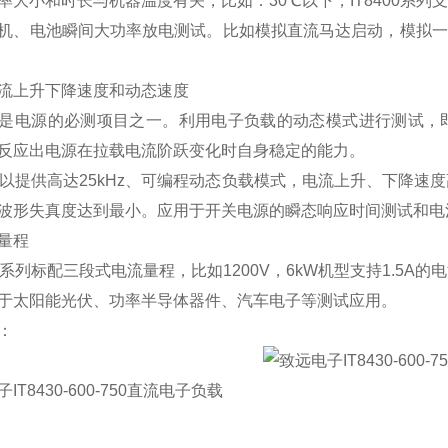
率大小和时长与机器温度有关，比如：
30
℃以下，
IT8400
系列支
机、电池瞬间大功率放电测试。比如模拟直流马达启动，模拟一
流上升下降速度和动态速度
是电源的必测项目之一。利用电子负载的动态模式进行测试，
反应出电源在拉载电流阶跃变化时自身稳定的能力。
以提供高达
25kHz
、可编程动态负载模式，电流上升、下降速度
波形失真度达到最小。应用于开关电源的瞬态响应时间测试和电
量程
系列标配三段式电流量程，比如
1200V
，
6kW
机型支持
1.5A
的电
于太阳能光伏、功率半导体器件、汽车电子等测试应用。
：