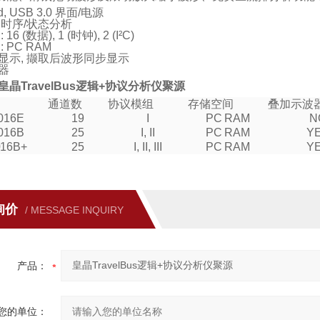
d, USB 3.0 界面/电源
Hz 时序/状态分析
6 (数据), 1 (时钟), 2 (I²C)
 PC RAM
显示, 撷取后波形同步显示
器
皇晶TravelBus逻辑+协议分析仪聚源
通道数
协议模组
存储空间
叠加示波
016E
19
I
PC RAM
N
016B
25
I, II
PC RAM
Y
16B+
25
I, II, III
PC RAM
Y
询价
/ MESSAGE INQUIRY
产品：
您的单位：