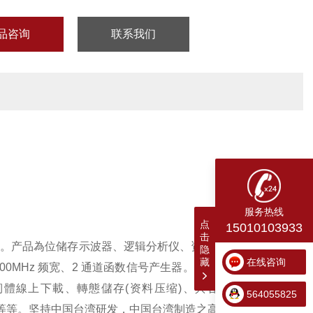
品咨询
联系我们
服务热线
点
15010103933
击
测量仪器开发。产品為位储存示波器、逻辑分析仪、资料产生器。本公司重
隐
藏
在线咨询
0MHz 频宽、2 通道函数信号产生器。在 TravelLogic 逻辑分
韌體線上下載、轉態儲存(资料压缩)、與各廠牌示波器堆叠
564055825
能等等。坚持中国台湾研发，中国台湾制造之高品质量測儀器。