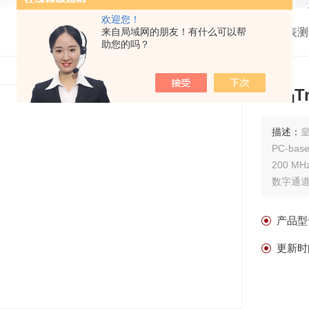
欢迎您！
我的位置：
来自局域网的朋友！有什么可以帮
首页
>
产品中心
>
仪器仪表测
助您的吗？
皇晶T
描述：
皇
PC-bas
200 M
数字通道 
存储空间 
资料即时
产品型
数据记
供应现货
更新时