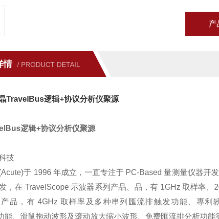
产
详情
/ PRODUCT DETAIL
TravelBus逻辑+协议分析仪聚源
velBus逻辑+协议分析仪聚源
科技
Acute)于 1996 年成立，一直专注于 PC-Based 量
，在 TravelScope 示波器系列产品、品，有 1GHz 取样率、20
产品，有 4GHz 取样率及多种串列匯流排触发功能、專利
O 功能、滑鼠拖动波形及滚动放大缩小波形、免费匯流排分析功