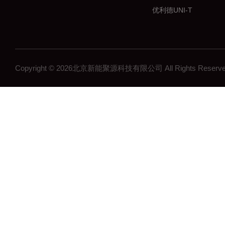
优利德UNI-T
普瑞马PRIMA
中国台湾华仪IKONIX
深圳鼎阳SIGLENT
Copyright © 2026北京新能聚源科技有限公司 All Rights Res
燧石艾睿/Paythink
中国台湾固纬GWINST
致远电子ZLG
万瑞WiNRDiO
仪器仪表测试设备
艾德克斯ITECH
中国台湾致茂CHROM
全天电源APMTECH