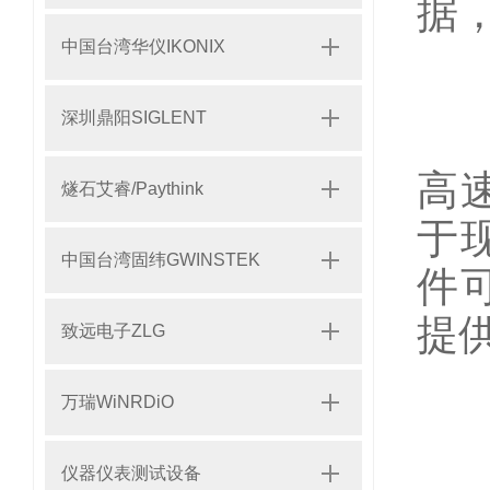
据
中国台湾华仪IKONIX
深圳鼎阳SIGLENT
在
高
燧石艾睿/Paythink
于
中国台湾固纬GWINSTEK
件
提
致远电子ZLG
万瑞WiNRDiO
逻
仪器仪表测试设备