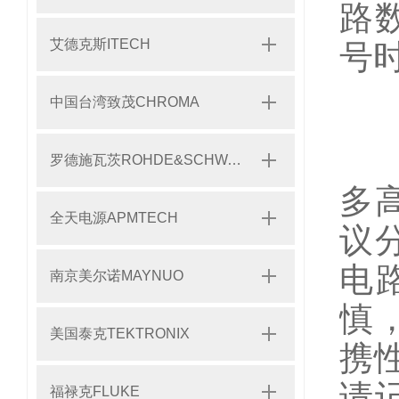
路
艾德克斯ITECH
号
中国台湾致茂CHROMA
当
罗德施瓦茨ROHDE&SCHWARZ
多
全天电源APMTECH
议
电
南京美尔诺MAYNUO
慎
美国泰克TEKTRONIX
携
请
福禄克FLUKE