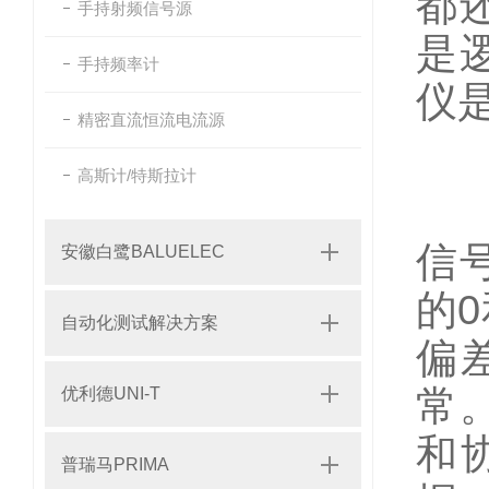
都
手持射频信号源
是
手持频率计
仪
精密直流恒流电流源
高斯计/特斯拉计
信
安徽白鹭BALUELEC
的
自动化测试解决方案
偏
常
优利德UNI-T
和
普瑞马PRIMA