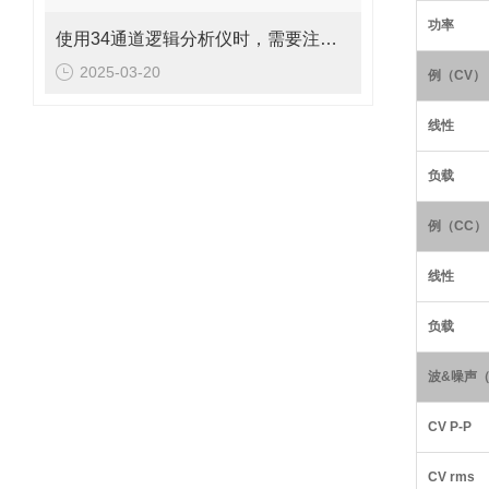
功率
使用34通道逻辑分析仪时，需要注意以下多个方面
2025-03-20
例（CV）
线性
负载
例（CC）
线性
负载
波&噪声（
CV
P-P
CV
rms