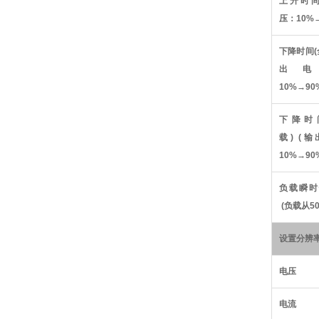
上升时
压：
10%
下降时间
(
出电
10%
→
90
下降时
载
) (
输
10%
→
90
负载瞬时
(
负载从
5
设置分辨
电压
电流