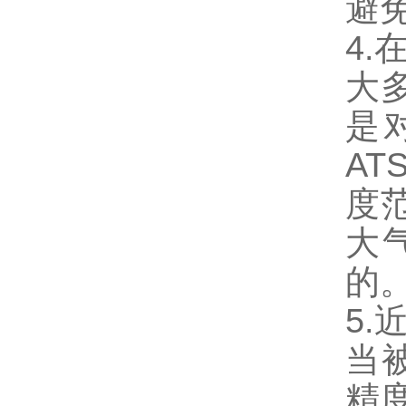
避
4
大
是
A
度范
大
的
5.
当
精