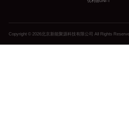
优利德UNI-T
普瑞马PRIMA
中国台湾华仪IKONIX
深圳鼎阳SIGLENT
Copyright © 2026北京新能聚源科技有限公司 All Rights Res
燧石艾睿/Paythink
中国台湾固纬GWINST
致远电子ZLG
万瑞WiNRDiO
仪器仪表测试设备
艾德克斯ITECH
中国台湾致茂CHROM
全天电源APMTECH
南京美尔诺MAYNUO