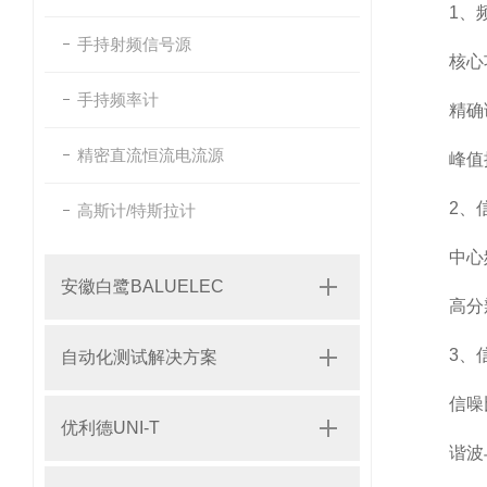
1、频
手持射频信号源
核心功
手持频率计
精确读数
精密直流恒流电流源
峰值搜索
2、信
高斯计/特斯拉计
中心频率
安徽白鹭BALUELEC
高分辨率
3、信
自动化测试解决方案
信噪比（
优利德UNI-T
谐波与杂