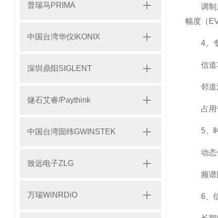
普瑞马PRIMA
调制质量
幅度（E
中国台湾华仪IKONIX
4、专
信道功率
深圳鼎阳SIGLENT
邻道泄漏
燧石艾睿/Paythink
占用带宽
5、时
中国台湾固纬GWINSTEK
动态信号
致远电子ZLG
频谱图（
万瑞WiNRDiO
6、信