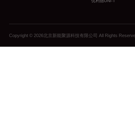
优利德UNI-T
普瑞马PRIMA
中国台湾华仪IKONIX
深圳鼎阳SIGLENT
Copyright © 2026北京新能聚源科技有限公司 All Rights Res
燧石艾睿/Paythink
中国台湾固纬GWINST
致远电子ZLG
万瑞WiNRDiO
仪器仪表测试设备
艾德克斯ITECH
中国台湾致茂CHROM
全天电源APMTECH
南京美尔诺MAYNUO