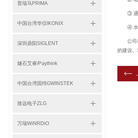
普瑞马PRIMA
③ 通
中国台湾华仪IKONIX
④ 水或
公司积极
深圳鼎阳SIGLENT
的建设。
燧石艾睿/Paythink
中国台湾固纬GWINSTEK
致远电子ZLG
万瑞WiNRDiO