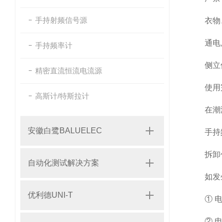
手持射频信号源
衣物、肌
通电后禁
手持频率计
侧立使
精密直流恒流电流源
使用完毕
高斯计/特斯拉计
在潮湿环
安徽白鹭BALUELEC
手持频
拆卸包装
自动化测试解决方案
如发生
优利德UNI-T
① 电
② 电