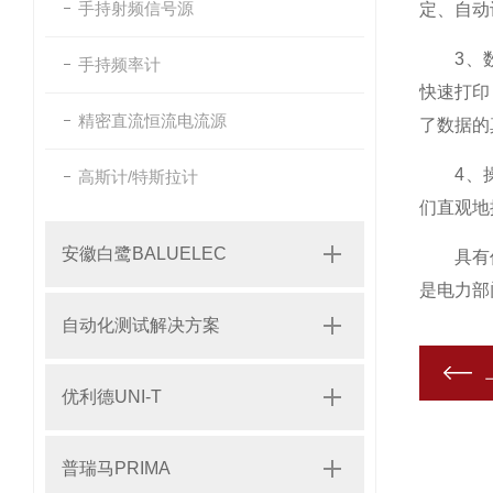
手持射频信号源
定、自动
3、数据
手持频率计
快速打印
精密直流恒流电流源
了数据的
4、操作
高斯计/特斯拉计
们直观地
安徽白鹭BALUELEC
具有价值
是电力部
自动化测试解决方案
优利德UNI-T
普瑞马PRIMA