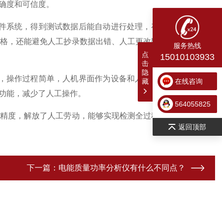
确度和可信度。
件系统，得到测试数据后能自动进行处理，存储至相应表格后
格，还能避免人工抄录数据出错、人工更改数据的现象。保证
服务热线
点
15010103933
击
隐
，操作过程简单，人机界面作为设备和人之间的桥梁，能让我
藏
在线咨询
功能，减少了人工操作。
564055825
精度，解放了人工劳动，能够实现检测全过程的监控和记录，
返回顶部
下一篇：
电能质量功率分析仪有什么不同点？