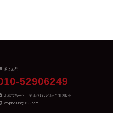
服务热线
010-52906249
北京市昌平区于辛庄路1983创意产业园B座
wjypk2008@163.com