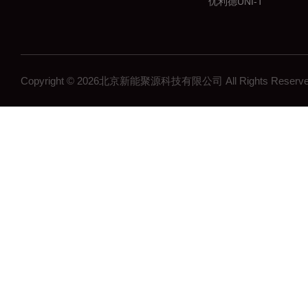
优利德UNI-T
普瑞马PRIMA
中国台湾华仪IKONIX
深圳鼎阳SIGLENT
Copyright © 2026北京新能聚源科技有限公司 All Rights Res
燧石艾睿/Paythink
中国台湾固纬GWINST
致远电子ZLG
万瑞WiNRDiO
仪器仪表测试设备
艾德克斯ITECH
中国台湾致茂CHROM
全天电源APMTECH
南京美尔诺MAYNUO