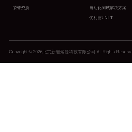
荣誉资质
自动化测试解决方案
优利德UNI-T
普瑞马PRIMA
中国台湾华仪IKONIX
深圳鼎阳SIGLENT
Copyright © 2026北京新能聚源科技有限公司 All Rights Res
燧石艾睿/Paythink
中国台湾固纬GWINST
致远电子ZLG
万瑞WiNRDiO
仪器仪表测试设备
艾德克斯ITECH
中国台湾致茂CHROM