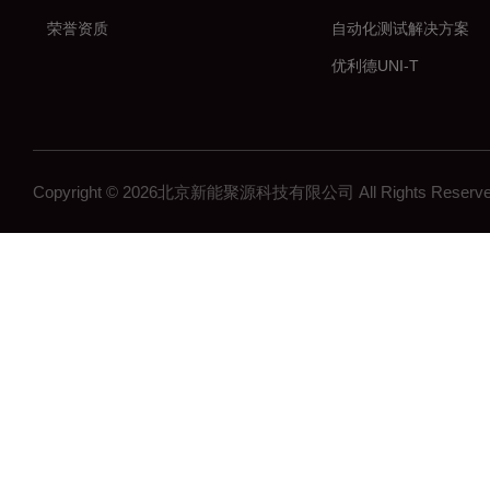
荣誉资质
自动化测试解决方案
优利德UNI-T
普瑞马PRIMA
中国台湾华仪IKONIX
深圳鼎阳SIGLENT
Copyright © 2026北京新能聚源科技有限公司 All Rights Res
燧石艾睿/Paythink
中国台湾固纬GWINST
致远电子ZLG
万瑞WiNRDiO
仪器仪表测试设备
艾德克斯ITECH
中国台湾致茂CHROM